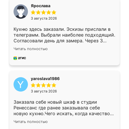
я хотела.
Ярослава
3 августа 2026
Кухню здесь заказали. Эскизы прислали в
телеграмм. Выбрали наиболее подходящий.
Согласовали день для замера. Через 3
недели кухня была уже готова. Остались
Читать полностью
довольны работой. Спасибо Ренессанс
мебель за качественную работу!
yaroslava1986
3 августа 2026
Заказала себе новый шкаф в студии
Ренессанс где ранее заказывала себе
новую кухню.Чего искать, когда качеством
вполне довольна. Служит кухня уже почти
Читать полностью
два года, нареканий нет.