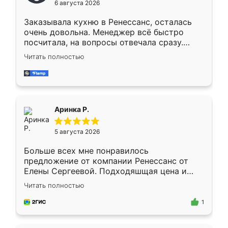
6 августа 2026
мебели буду заказывать только здесь.
Заказывала кухню в Ренессанс, осталась
очень довольна. Менеджер всё быстро
посчитала, на вопросы отвечала сразу.
Замерщик приехал в субботу, подошёл к
Читать полностью
делу со всей ответственностью. Собрали
за день, ребята работали аккуратно, даже
пыли почти не было. Качество отличное,
ящики ходят плавно, ничего не скрипит.
Всё подошло как влитое.
Аринка Р.
5 августа 2026
Больше всех мне понравилось
предложение от компании Ренессанс от
Елены Сергеевой. Подходяшщая цена и
короткие сроки изготовления. Приехавший
Читать полностью
для замера сотрудник Владислав
предложил по моему эскизу самый
1
подходящий вариант шкафа. Немного его
видоизменил, получилось даже лучше, чем