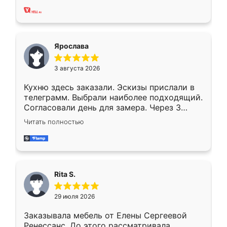
Ярослава
3 августа 2026
Кухню здесь заказали. Эскизы прислали в
телеграмм. Выбрали наиболее подходящий.
Согласовали день для замера. Через 3
недели кухня была уже готова. Остались
Читать полностью
довольны работой. Спасибо Ренессанс
мебель за качественную работу!
Rita S.
29 июля 2026
Заказывала мебель от Елены Сергеевой
Ренессанс. До этого рассматривала