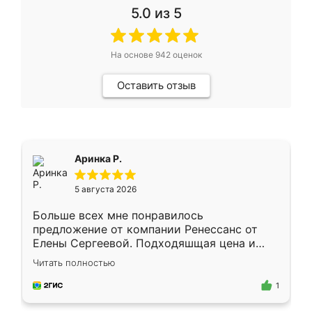
5.0
из 5
На основе
942
оценок
Оставить отзыв
Аринка Р.
5 августа 2026
Больше всех мне понравилось
предложение от компании Ренессанс от
Елены Сергеевой. Подходяшщая цена и
короткие сроки изготовления. Приехавший
Читать полностью
для замера сотрудник Владислав
предложил по моему эскизу самый
1
подходящий вариант шкафа. Немного его