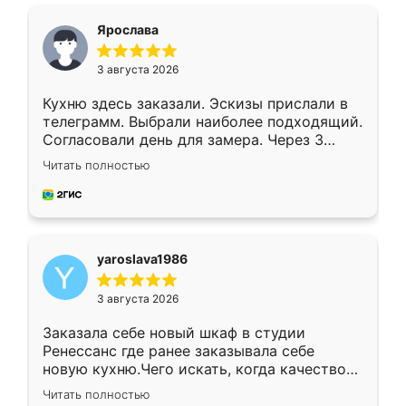
видоизменил, получилось даже лучше, чем
я хотела.
Ярослава
3 августа 2026
Кухню здесь заказали. Эскизы прислали в
телеграмм. Выбрали наиболее подходящий.
Согласовали день для замера. Через 3
недели кухня была уже готова. Остались
Читать полностью
довольны работой. Спасибо Ренессанс
мебель за качественную работу!
yaroslava1986
3 августа 2026
Заказала себе новый шкаф в студии
Ренессанс где ранее заказывала себе
новую кухню.Чего искать, когда качеством
вполне довольна. Служит кухня уже почти
Читать полностью
два года, нареканий нет.