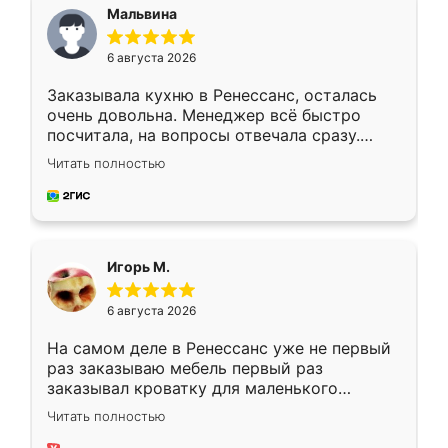
Мальвина
6 августа 2026
Заказывала кухню в Ренессанс, осталась
очень довольна. Менеджер всё быстро
посчитала, на вопросы отвечала сразу.
Замерщик приехал в субботу, подошёл к
Читать полностью
делу со всей ответственностью. Собрали
за день, ребята работали аккуратно, даже
пыли почти не было. Качество отличное,
ящики ходят плавно, ничего не скрипит.
Всё подошло как влитое.
Игорь М.
6 августа 2026
На самом деле в Ренессанс уже не первый
раз заказываю мебель первый раз
заказывал кроватку для маленького
ребёнка при его рождении ,во второй раз
Читать полностью
заказал шкаф-купе. По качеству очень