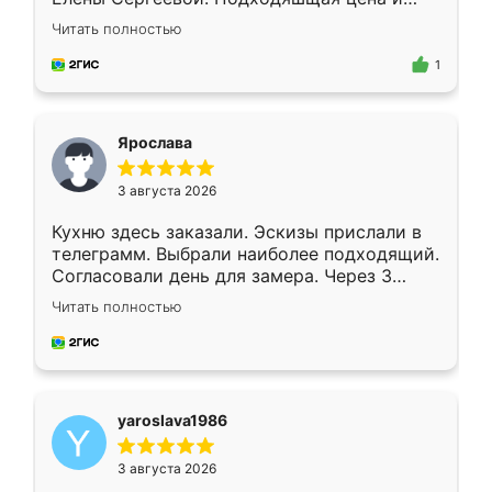
короткие сроки изготовления. Приехавший
Читать полностью
для замера сотрудник Владислав
предложил по моему эскизу самый
1
подходящий вариант шкафа. Немного его
видоизменил, получилось даже лучше, чем
я хотела.
Ярослава
3 августа 2026
Кухню здесь заказали. Эскизы прислали в
телеграмм. Выбрали наиболее подходящий.
Согласовали день для замера. Через 3
недели кухня была уже готова. Остались
Читать полностью
довольны работой. Спасибо Ренессанс
мебель за качественную работу!
yaroslava1986
3 августа 2026