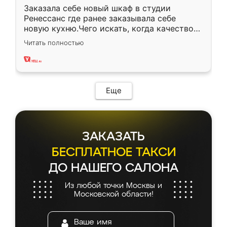
Заказала себе новый шкаф в студии
Ренессанс где ранее заказывала себе
новую кухню.Чего искать, когда качеством
вполне довольна. Служит кухня уже почти
Читать полностью
два года, нареканий нет.
Еще
ЗАКАЗАТЬ
БЕСПЛАТНОЕ ТАКСИ
ДО НАШЕГО САЛОНА
Из любой точки Москвы и
Московской области!