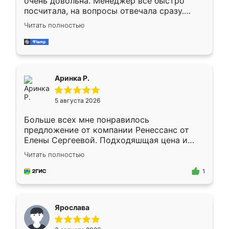
очень довольна. Менеджер всё быстро
посчитала, на вопросы отвечала сразу.
Замерщик приехал в субботу, подошёл к
Читать полностью
делу со всей ответственностью. Собрали
за день, ребята работали аккуратно, даже
пыли почти не было. Качество отличное,
ящики ходят плавно, ничего не скрипит.
Всё подошло как влитое.
Аринка Р.
5 августа 2026
Больше всех мне понравилось
предложение от компании Ренессанс от
Елены Сергеевой. Подходяшщая цена и
короткие сроки изготовления. Приехавший
Читать полностью
для замера сотрудник Владислав
предложил по моему эскизу самый
1
подходящий вариант шкафа. Немного его
видоизменил, получилось даже лучше, чем
я хотела.
Ярослава