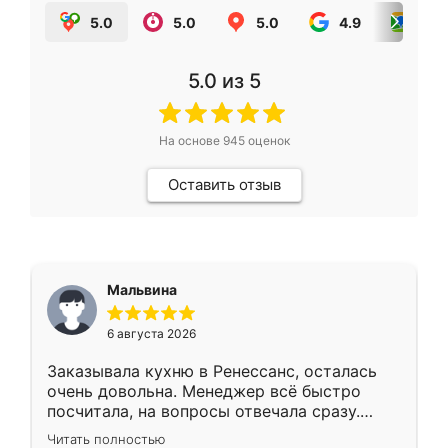
5.0
5.0
5.0
4.9
5.0
5.0
из 5
На основе
945
оценок
Оставить отзыв
Мальвина
6 августа 2026
Заказывала кухню в Ренессанс, осталась
очень довольна. Менеджер всё быстро
посчитала, на вопросы отвечала сразу.
Замерщик приехал в субботу, подошёл к
Читать полностью