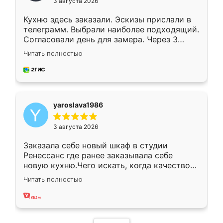
3 августа 2026
Кухню здесь заказали. Эскизы прислали в
телеграмм. Выбрали наиболее подходящий.
Согласовали день для замера. Через 3
недели кухня была уже готова. Остались
Читать полностью
довольны работой. Спасибо Ренессанс
мебель за качественную работу!
yaroslava1986
3 августа 2026
Заказала себе новый шкаф в студии
Ренессанс где ранее заказывала себе
новую кухню.Чего искать, когда качеством
вполне довольна. Служит кухня уже почти
Читать полностью
два года, нареканий нет.