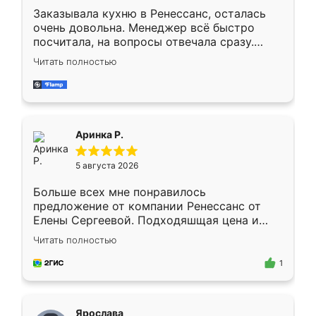
Заказывала кухню в Ренессанс, осталась
очень довольна. Менеджер всё быстро
посчитала, на вопросы отвечала сразу.
Замерщик приехал в субботу, подошёл к
Читать полностью
делу со всей ответственностью. Собрали
за день, ребята работали аккуратно, даже
пыли почти не было. Качество отличное,
ящики ходят плавно, ничего не скрипит.
Всё подошло как влитое.
Аринка Р.
5 августа 2026
Больше всех мне понравилось
предложение от компании Ренессанс от
Елены Сергеевой. Подходяшщая цена и
короткие сроки изготовления. Приехавший
Читать полностью
для замера сотрудник Владислав
предложил по моему эскизу самый
1
подходящий вариант шкафа. Немного его
видоизменил, получилось даже лучше, чем
я хотела.
Ярослава