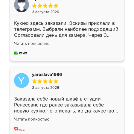
3 августа 2026
Кухню здесь заказали. Эскизы прислали в
телеграмм. Выбрали наиболее подходящий.
Согласовали день для замера. Через 3
недели кухня была уже готова. Остались
Читать полностью
довольны работой. Спасибо Ренессанс
мебель за качественную работу!
yaroslava1986
3 августа 2026
Заказала себе новый шкаф в студии
Ренессанс где ранее заказывала себе
новую кухню.Чего искать, когда качеством
вполне довольна. Служит кухня уже почти
Читать полностью
два года, нареканий нет.