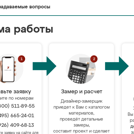
задаваемые вопросы
ма работы
вьте заявку
Замер и расчет
ите по номерам
Дизайнер-замерщик
800) 511-89-55
приедет к Вам с каталогом
материалов,
Вы
495) 665-24-01
проведёт детальные
р
926) 409-68-13
замеры,
д
составит проект и сделает
з
те заявку на сайте для