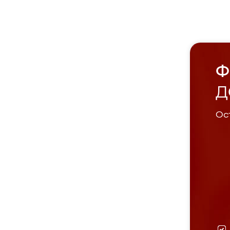
Ф
Д
Ост