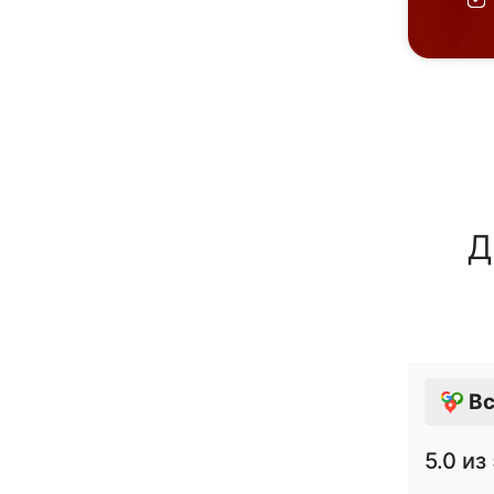
Д
Вс
5.0
из 