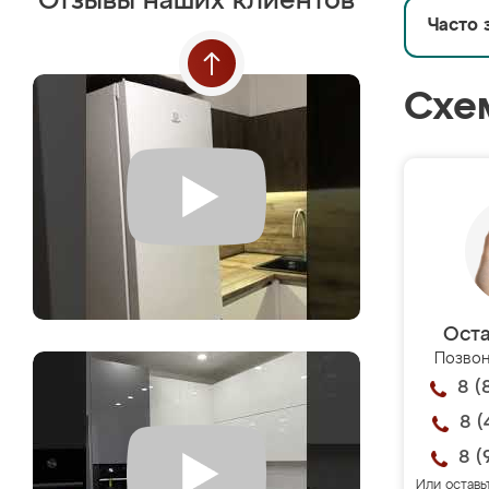
Отзывы наших клиентов
Часто 
Схе
Оста
Позвон
8 (
8 (
8 (
Или оставь