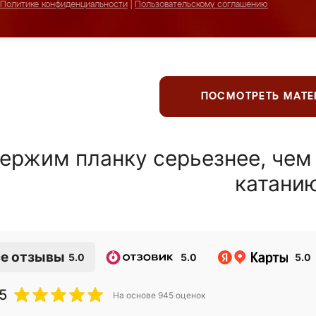
Политике конфиденциальности
|
Пользовательскому соглашению
ПОСМОТРЕТЬ МАТ
ержим планку серьезнее, чем
катани
е отзывы
5.0
5.0
5.0
5
На основе
945
оценок