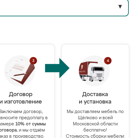
▼
Договор
Доставка
и изготовление
и установка
Заключаем договор,
Мы доставляем мебель по
 вносите предоплату в
Щёлково и всей
азмере
10% от суммы
Московской области
оговора
, и мы отдаём
бесплатно!
аказ в производство.
Стоимость сборки мебели: