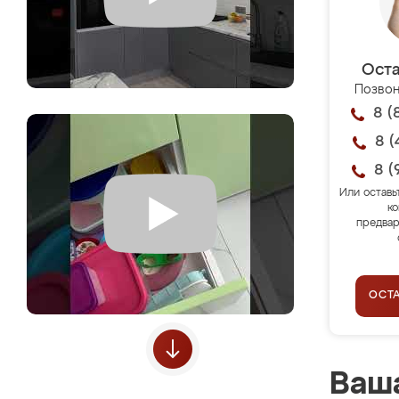
Оста
Позвон
8 (
8 (
8 (
Или оставь
ко
предвар
ОСТ
Ваша