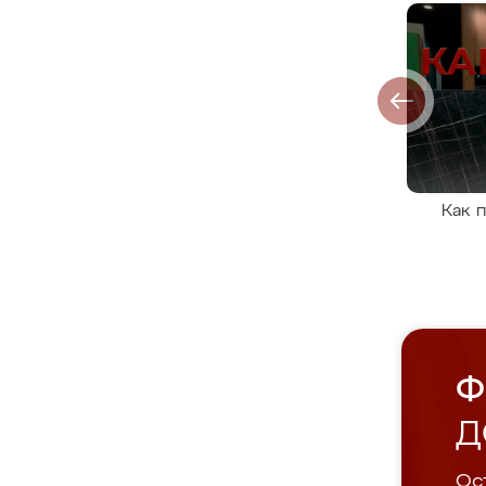
Как 
Ф
Д
Ост