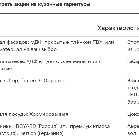
реть акции на кухонные гарнитуры
Характерист
ал фасадов:
МДФ, покрытые плёнкой ПВХ, или
Сто
материал на ваш выбор
из и
я панель:
ХДФ в цвет столешницы или с
Габа
чатью
а выбор, более 300 цветов
Выка
танд
Hett
без 
ля посуды:
Хромированная
Цоко
ники :
BOYARD (Россия) или премиум класса
Аксе
встрия), Hettich (Германия)
волш