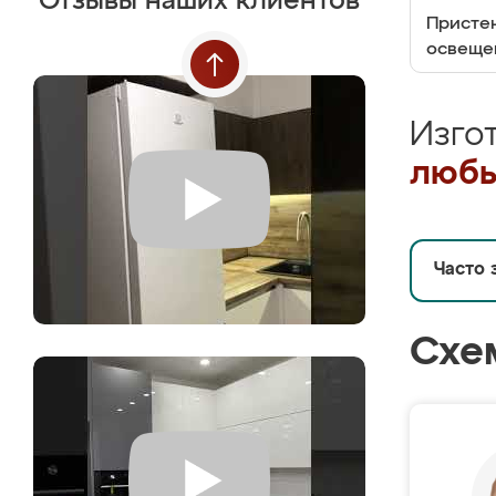
Отзывы наших клиентов
Пристен
освеще
Изго
любы
Часто 
Схе