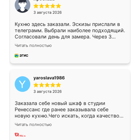
3 августа 2026
Кухню здесь заказали. Эскизы прислали в
телеграмм. Выбрали наиболее подходящий.
Согласовали день для замера. Через 3
недели кухня была уже готова. Остались
Читать полностью
довольны работой. Спасибо Ренессанс
мебель за качественную работу!
yaroslava1986
3 августа 2026
Заказала себе новый шкаф в студии
Ренессанс где ранее заказывала себе
новую кухню.Чего искать, когда качеством
вполне довольна. Служит кухня уже почти
Читать полностью
два года, нареканий нет.