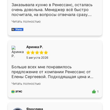
Заказывала кухню в Ренессанс, осталась
очень довольна. Менеджер всё быстро
посчитала, на вопросы отвечала сразу.
Замерщик приехал в субботу, подошёл к
Читать полностью
делу со всей ответственностью. Собрали
за день, ребята работали аккуратно, даже
пыли почти не было. Качество отличное,
ящики ходят плавно, ничего не скрипит.
Всё подошло как влитое.
Аринка Р.
5 августа 2026
Больше всех мне понравилось
предложение от компании Ренессанс от
Елены Сергеевой. Подходяшщая цена и
короткие сроки изготовления. Приехавший
Читать полностью
для замера сотрудник Владислав
предложил по моему эскизу самый
1
подходящий вариант шкафа. Немного его
видоизменил, получилось даже лучше, чем
я хотела.
Ярослава