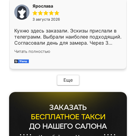
Ярослава
3 августа 2026
Кухню здесь заказали. Эскизы прислали в
телеграмм. Выбрали наиболее подходящий.
Согласовали день для замера. Через 3
недели кухня была уже готова. Остались
Читать полностью
довольны работой. Спасибо Ренессанс
мебель за качественную работу!
Еще
ЗАКАЗАТЬ
БЕСПЛАТНОЕ ТАКСИ
ДО НАШЕГО САЛОНА