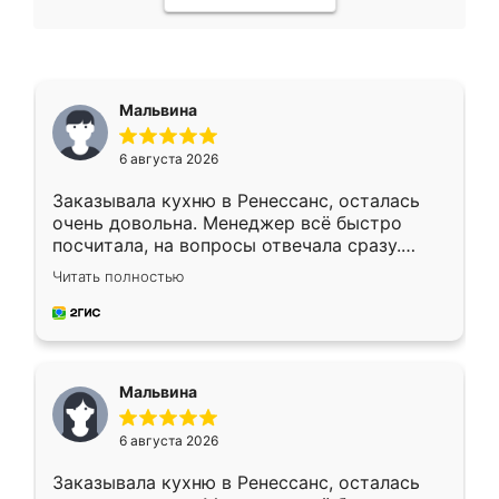
Мальвина
6 августа 2026
Заказывала кухню в Ренессанс, осталась
очень довольна. Менеджер всё быстро
посчитала, на вопросы отвечала сразу.
Замерщик приехал в субботу, подошёл к
Читать полностью
делу со всей ответственностью. Собрали
за день, ребята работали аккуратно, даже
пыли почти не было. Качество отличное,
ящики ходят плавно, ничего не скрипит.
Всё подошло как влитое.
Мальвина
6 августа 2026
Заказывала кухню в Ренессанс, осталась