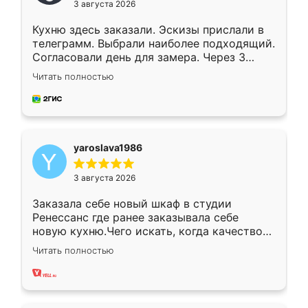
3 августа 2026
Кухню здесь заказали. Эскизы прислали в
телеграмм. Выбрали наиболее подходящий.
Согласовали день для замера. Через 3
недели кухня была уже готова. Остались
Читать полностью
довольны работой. Спасибо Ренессанс
мебель за качественную работу!
yaroslava1986
3 августа 2026
Заказала себе новый шкаф в студии
Ренессанс где ранее заказывала себе
новую кухню.Чего искать, когда качеством
вполне довольна. Служит кухня уже почти
Читать полностью
два года, нареканий нет.