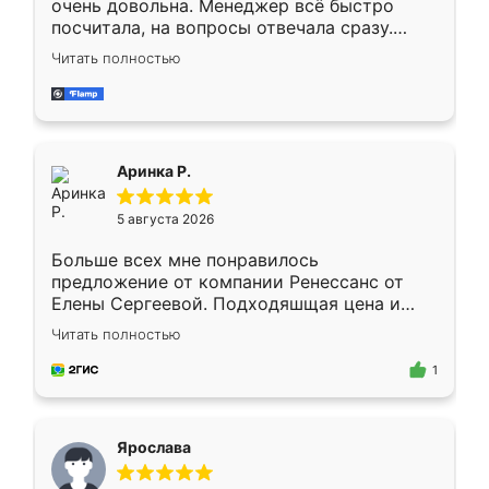
очень довольна. Менеджер всё быстро
посчитала, на вопросы отвечала сразу.
Замерщик приехал в субботу, подошёл к
Читать полностью
делу со всей ответственностью. Собрали
за день, ребята работали аккуратно, даже
пыли почти не было. Качество отличное,
ящики ходят плавно, ничего не скрипит.
Всё подошло как влитое.
Аринка Р.
5 августа 2026
Больше всех мне понравилось
предложение от компании Ренессанс от
Елены Сергеевой. Подходяшщая цена и
короткие сроки изготовления. Приехавший
Читать полностью
для замера сотрудник Владислав
предложил по моему эскизу самый
1
подходящий вариант шкафа. Немного его
видоизменил, получилось даже лучше, чем
я хотела.
Ярослава