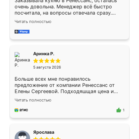
Заказывала кухню в Ренессанс, осталась
очень довольна. Менеджер всё быстро
посчитала, на вопросы отвечала сразу.
Замерщик приехал в субботу, подошёл к
Читать полностью
делу со всей ответственностью. Собрали
за день, ребята работали аккуратно, даже
пыли почти не было. Качество отличное,
ящики ходят плавно, ничего не скрипит.
Всё подошло как влитое.
Аринка Р.
5 августа 2026
Больше всех мне понравилось
предложение от компании Ренессанс от
Елены Сергеевой. Подходяшщая цена и
короткие сроки изготовления. Приехавший
Читать полностью
для замера сотрудник Владислав
предложил по моему эскизу самый
1
подходящий вариант шкафа. Немного его
видоизменил, получилось даже лучше, чем
я хотела.
Ярослава