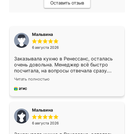
Оставить отзыв
Мальвина
6 августа 2026
Заказывала кухню в Ренессанс, осталась
очень довольна. Менеджер всё быстро
посчитала, на вопросы отвечала сразу.
Замерщик приехал в субботу, подошёл к
Читать полностью
делу со всей ответственностью. Собрали
за день, ребята работали аккуратно, даже
пыли почти не было. Качество отличное,
ящики ходят плавно, ничего не скрипит.
Всё подошло как влитое.
Мальвина
6 августа 2026