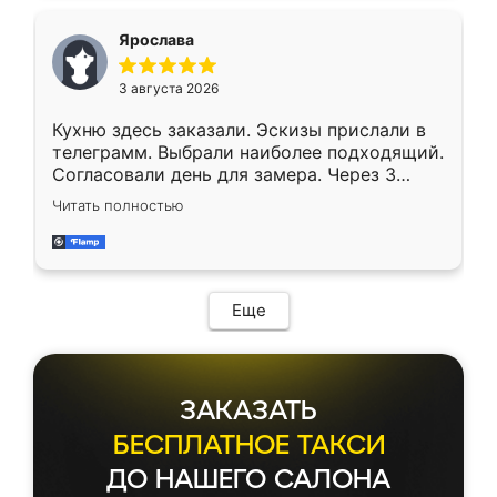
Ярослава
3 августа 2026
Кухню здесь заказали. Эскизы прислали в
телеграмм. Выбрали наиболее подходящий.
Согласовали день для замера. Через 3
недели кухня была уже готова. Остались
Читать полностью
довольны работой. Спасибо Ренессанс
мебель за качественную работу!
Еще
ЗАКАЗАТЬ
БЕСПЛАТНОЕ ТАКСИ
ДО НАШЕГО САЛОНА