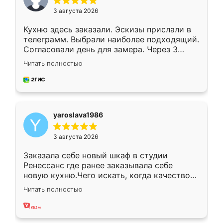
3 августа 2026
Кухню здесь заказали. Эскизы прислали в
телеграмм. Выбрали наиболее подходящий.
Согласовали день для замера. Через 3
недели кухня была уже готова. Остались
Читать полностью
довольны работой. Спасибо Ренессанс
мебель за качественную работу!
yaroslava1986
3 августа 2026
Заказала себе новый шкаф в студии
Ренессанс где ранее заказывала себе
новую кухню.Чего искать, когда качеством
вполне довольна. Служит кухня уже почти
Читать полностью
два года, нареканий нет.