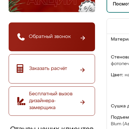
Посмот
Обратный звонок
Матери
Стенова
фотопе
Заказать расчёт
Цвет:
н
Бесплатный вызов
дизайнера-
Сушка д
замерщика
Подъем
Blum (А