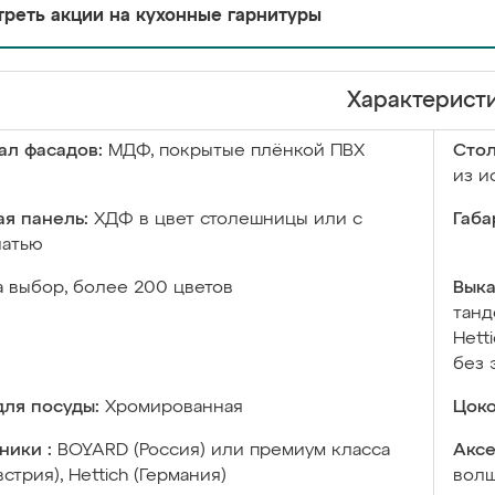
реть акции на кухонные гарнитуры
Характерист
ал фасадов:
МДФ, покрытые плёнкой ПВХ
Сто
из и
я панель:
ХДФ в цвет столешницы или с
Габа
чатью
а выбор, более 200 цветов
Выка
танд
Hett
без 
ля посуды:
Хромированная
Цоко
ники :
BOYARD (Россия) или премиум класса
Аксе
встрия), Hettich (Германия)
волш