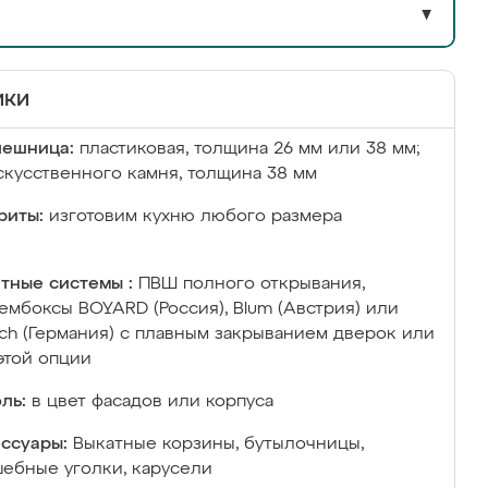
▼
ики
лешница:
пластиковая, толщина 26 мм или 38 мм;
скусственного камня, толщина 38 мм
риты:
изготовим кухню любого размера
тные системы :
ПВШ полного открывания,
ембоксы BOYARD (Россия), Blum (Австрия) или
ich (Германия) с плавным закрыванием дверок или
этой опции
ль:
в цвет фасадов или корпуса
ссуары:
Выкатные корзины, бутылочницы,
ебные уголки, карусели