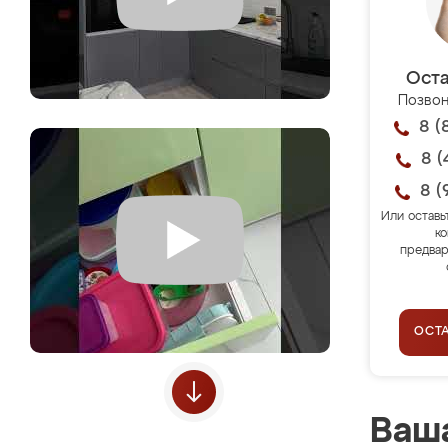
Оста
Позвон
8 (
8 (
8 (
Или оставь
ко
предвар
ОСТ
Ваша