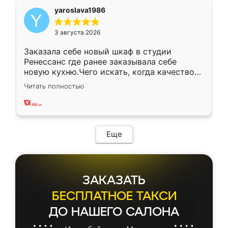
yaroslava1986
3 августа 2026
Заказала себе новый шкаф в студии
Ренессанс где ранее заказывала себе
новую кухню.Чего искать, когда качеством
вполне довольна. Служит кухня уже почти
Читать полностью
два года, нареканий нет.
Еще
ЗАКАЗАТЬ
БЕСПЛАТНОЕ ТАКСИ
ДО НАШЕГО САЛОНА