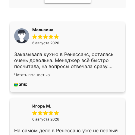
Мальвина
6 августа 2026
Заказывала кухню в Ренессанс, осталась
очень довольна. Менеджер всё быстро
посчитала, на вопросы отвечала сразу.
Замерщик приехал в субботу, подошёл к
Читать полностью
делу со всей ответственностью. Собрали
за день, ребята работали аккуратно, даже
пыли почти не было. Качество отличное,
ящики ходят плавно, ничего не скрипит.
Всё подошло как влитое.
Игорь М.
6 августа 2026
На самом деле в Ренессанс уже не первый