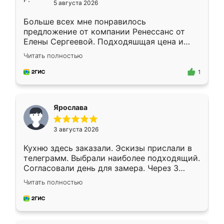
5 августа 2026
Больше всех мне понравилось
предложение от компании Ренессанс от
Елены Сергеевой. Подходяшщая цена и
короткие сроки изготовления. Приехавший
Читать полностью
для замера сотрудник Владислав
предложил по моему эскизу самый
1
подходящий вариант шкафа. Немного его
видоизменил, получилось даже лучше, чем
я хотела.
Ярослава
3 августа 2026
Кухню здесь заказали. Эскизы прислали в
телеграмм. Выбрали наиболее подходящий.
Согласовали день для замера. Через 3
недели кухня была уже готова. Остались
Читать полностью
довольны работой. Спасибо Ренессанс
мебель за качественную работу!