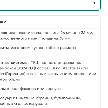
▼
ики
лешница:
пластиковая, толщина 26 мм или 38 мм;
скусственного камня, толщина 38 мм
риты:
изготовим кухню любого размера
тные системы :
ПВШ полного открывания,
ембоксы BOYARD (Россия), Blum (Австрия) или
ich (Германия) с плавным закрыванием дверок или
этой опции
ль:
в цвет фасадов или корпуса
ссуары:
Выкатные корзины, бутылочницы,
ебные уголки, карусели