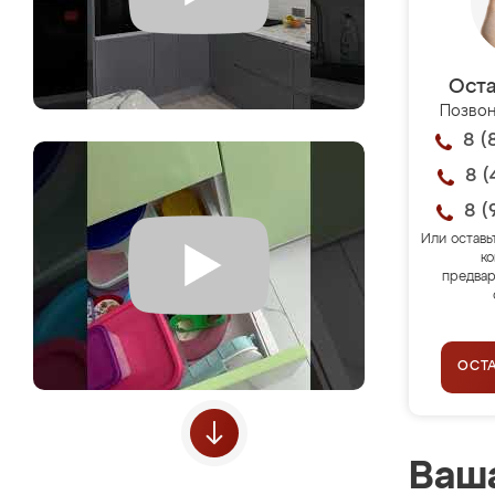
Оста
Позвон
8 (
8 (
8 (
Или оставь
ко
предвар
ОСТ
Ваша