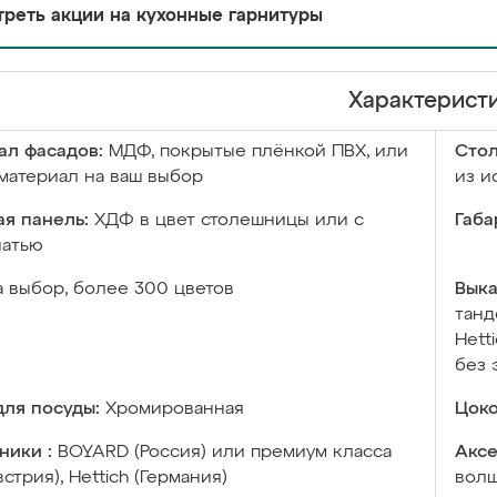
реть акции на кухонные гарнитуры
Характерист
ал фасадов:
МДФ, покрытые плёнкой ПВХ, или
Сто
материал на ваш выбор
из и
я панель:
ХДФ в цвет столешницы или с
Габа
чатью
а выбор, более 300 цветов
Выка
танд
Hett
без 
ля посуды:
Хромированная
Цоко
ники :
BOYARD (Россия) или премиум класса
Аксе
встрия), Hettich (Германия)
волш