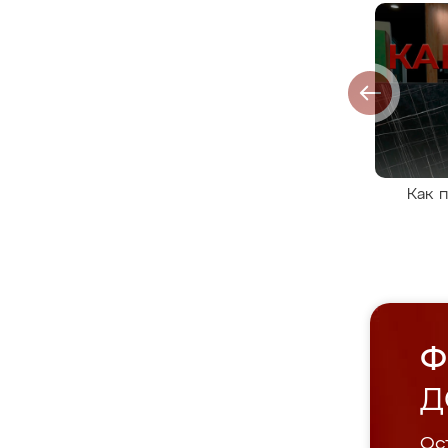
Как 
Ф
Д
Ост