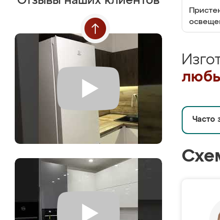
Отзывы наших клиентов
Пристен
освеще
Изго
любы
Часто 
Схе