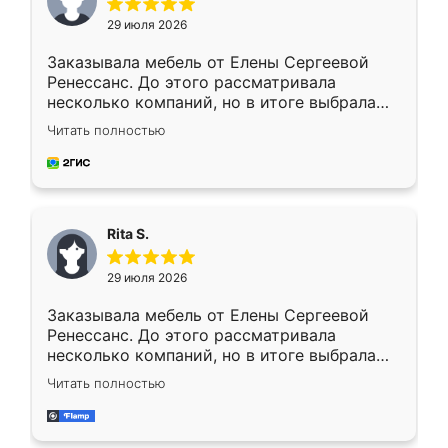
29 июля 2026
Заказывала мебель от Елены Сергеевой
Ренессанс. До этого рассматривала
несколько компаний, но в итоге выбрала
эту. Сначала обговорили условия, потом
Читать полностью
приехал замерщик, всё спокойно объяснил
и снял размеры. Изготовили в срок, с
доставкой тоже никаких проблем не
возникло. Сборку выполнили аккуратно,
мебель сразу встала на свое место без
Rita S.
каких-либо доработок. Качеством осталась
довольна, все выглядит так, как и ожидала.
29 июля 2026
Заказывала мебель от Елены Сергеевой
Ренессанс. До этого рассматривала
несколько компаний, но в итоге выбрала
эту. Сначала обговорили условия, потом
Читать полностью
приехал замерщик, всё спокойно объяснил
и снял размеры. Изготовили в срок, с
доставкой тоже никаких проблем не