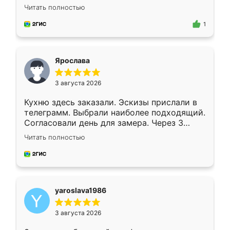
короткие сроки изготовления. Приехавший
Читать полностью
для замера сотрудник Владислав
предложил по моему эскизу самый
1
подходящий вариант шкафа. Немного его
видоизменил, получилось даже лучше, чем
я хотела.
Ярослава
3 августа 2026
Кухню здесь заказали. Эскизы прислали в
телеграмм. Выбрали наиболее подходящий.
Согласовали день для замера. Через 3
недели кухня была уже готова. Остались
Читать полностью
довольны работой. Спасибо Ренессанс
мебель за качественную работу!
yaroslava1986
3 августа 2026