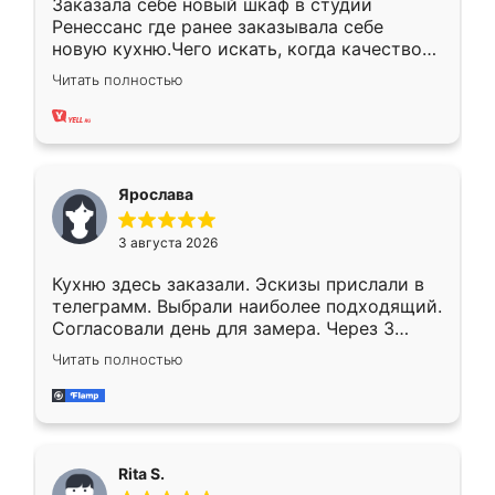
Заказала себе новый шкаф в студии
Ренессанс где ранее заказывала себе
новую кухню.Чего искать, когда качеством
вполне довольна. Служит кухня уже почти
Читать полностью
два года, нареканий нет.
Ярослава
3 августа 2026
Кухню здесь заказали. Эскизы прислали в
телеграмм. Выбрали наиболее подходящий.
Согласовали день для замера. Через 3
недели кухня была уже готова. Остались
Читать полностью
довольны работой. Спасибо Ренессанс
мебель за качественную работу!
Rita S.