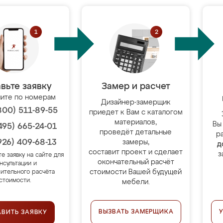
вьте заявку
Замер и расчет
ите по номерам
Дизайнер-замерщик
800) 511-89-55
приедет к Вам с каталогом
материалов,
Вы
495) 665-24-01
проведёт детальные
р
926) 409-68-13
замеры,
д
составит проект и сделает
з
те заявку на сайте для
окончательный расчёт
нсультации и
стоимости Вашей будущей
ительного расчёта
стоимости.
мебели.
ВЫЗВАТЬ ЗАМЕРЩИКА
АВИТЬ ЗАЯВКУ