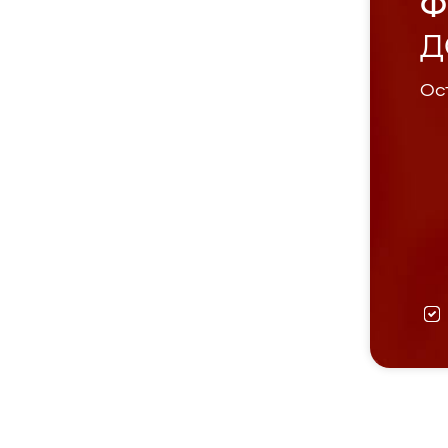
Ф
Д
Ост