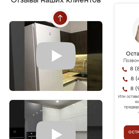
Отзывы наших клиентов
Оста
Позвон
8 (
8 (
8 (
Или оставь
ко
предвар
ОСТ