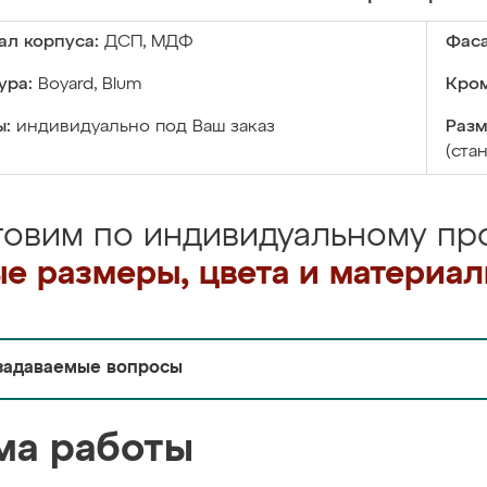
ал корпуса:
ДСП, МДФ
Фаса
ура:
Boyard, Blum
Кром
ы:
индивидуально под Ваш заказ
Разм
(ста
товим по индивидуальному про
е размеры, цвета и материа
задаваемые вопросы
ма работы