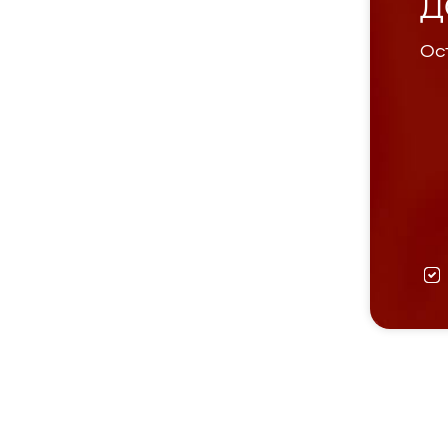
Д
Ост