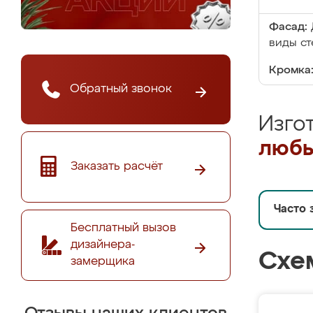
Фасад:
виды ст
Кромка
Обратный звонок
Изго
любы
Заказать расчёт
Часто 
Бесплатный вызов
дизайнера-
Схе
замерщика