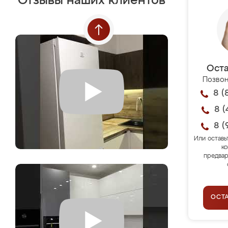
Отзывы наших клиентов
Оста
Позвон
8 (
8 (
8 (
Или оставь
ко
предвар
ОСТ