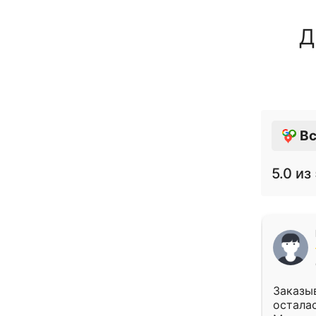
Д
Вс
5.0
из 
Заказыв
осталас