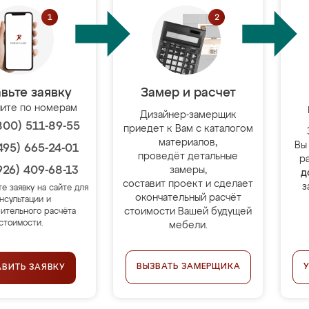
вьте заявку
Замер и расчет
ите по номерам
Дизайнер-замерщик
800) 511-89-55
приедет к Вам с каталогом
материалов,
Вы
495) 665-24-01
проведёт детальные
р
926) 409-68-13
замеры,
д
составит проект и сделает
з
те заявку на сайте для
окончательный расчёт
нсультации и
стоимости Вашей будущей
ительного расчёта
стоимости.
мебели.
ВЫЗВАТЬ ЗАМЕРЩИКА
АВИТЬ ЗАЯВКУ