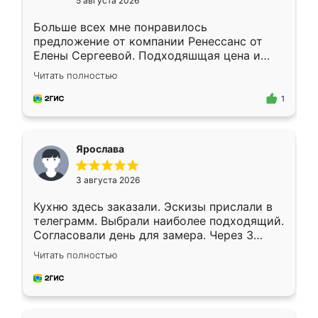
5 августа 2026
Больше всех мне понравилось
предложение от компании Ренессанс от
Елены Сергеевой. Подходяшщая цена и
короткие сроки изготовления. Приехавший
Читать полностью
для замера сотрудник Владислав
предложил по моему эскизу самый
1
подходящий вариант шкафа. Немного его
видоизменил, получилось даже лучше, чем
я хотела.
Ярослава
3 августа 2026
Кухню здесь заказали. Эскизы прислали в
телеграмм. Выбрали наиболее подходящий.
Согласовали день для замера. Через 3
недели кухня была уже готова. Остались
Читать полностью
довольны работой. Спасибо Ренессанс
мебель за качественную работу!