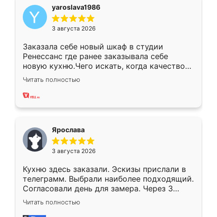
yaroslava1986
3 августа 2026
Заказала себе новый шкаф в студии
Ренессанс где ранее заказывала себе
новую кухню.Чего искать, когда качеством
вполне довольна. Служит кухня уже почти
Читать полностью
два года, нареканий нет.
Ярослава
3 августа 2026
Кухню здесь заказали. Эскизы прислали в
телеграмм. Выбрали наиболее подходящий.
Согласовали день для замера. Через 3
недели кухня была уже готова. Остались
Читать полностью
довольны работой. Спасибо Ренессанс