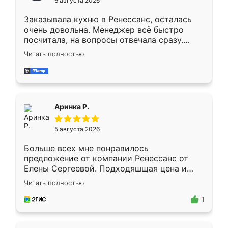
6 августа 2026
мебели буду заказывать только здесь.
Заказывала кухню в Ренессанс, осталась
очень довольна. Менеджер всё быстро
посчитала, на вопросы отвечала сразу.
Замерщик приехал в субботу, подошёл к
Читать полностью
делу со всей ответственностью. Собрали
за день, ребята работали аккуратно, даже
пыли почти не было. Качество отличное,
ящики ходят плавно, ничего не скрипит.
Всё подошло как влитое.
Аринка Р.
5 августа 2026
Больше всех мне понравилось
предложение от компании Ренессанс от
Елены Сергеевой. Подходяшщая цена и
короткие сроки изготовления. Приехавший
Читать полностью
для замера сотрудник Владислав
предложил по моему эскизу самый
1
подходящий вариант шкафа. Немного его
видоизменил, получилось даже лучше, чем