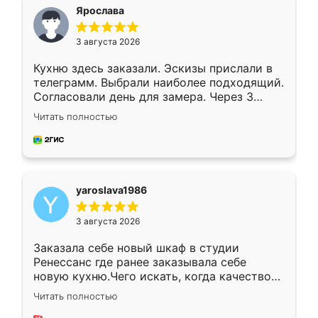
я хотела.
Ярослава
3 августа 2026
Кухню здесь заказали. Эскизы прислали в
телеграмм. Выбрали наиболее подходящий.
Согласовали день для замера. Через 3
недели кухня была уже готова. Остались
Читать полностью
довольны работой. Спасибо Ренессанс
мебель за качественную работу!
yaroslava1986
3 августа 2026
Заказала себе новый шкаф в студии
Ренессанс где ранее заказывала себе
новую кухню.Чего искать, когда качеством
вполне довольна. Служит кухня уже почти
Читать полностью
два года, нареканий нет.