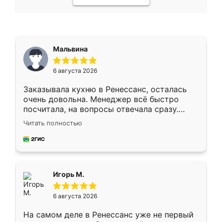
Мальвина
6 августа 2026
Заказывала кухню в Ренессанс, осталась
очень довольна. Менеджер всё быстро
посчитала, на вопросы отвечала сразу.
Замерщик приехал в субботу, подошёл к
Читать полностью
делу со всей ответственностью. Собрали
за день, ребята работали аккуратно, даже
пыли почти не было. Качество отличное,
ящики ходят плавно, ничего не скрипит.
Всё подошло как влитое.
Игорь М.
6 августа 2026
На самом деле в Ренессанс уже не первый