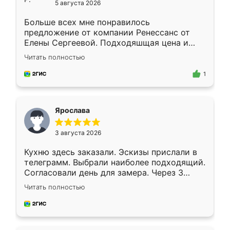
5 августа 2026
Больше всех мне понравилось
предложение от компании Ренессанс от
Елены Сергеевой. Подходяшщая цена и
короткие сроки изготовления. Приехавший
Читать полностью
для замера сотрудник Владислав
предложил по моему эскизу самый
1
подходящий вариант шкафа. Немного его
видоизменил, получилось даже лучше, чем
я хотела.
Ярослава
3 августа 2026
Кухню здесь заказали. Эскизы прислали в
телеграмм. Выбрали наиболее подходящий.
Согласовали день для замера. Через 3
недели кухня была уже готова. Остались
Читать полностью
довольны работой. Спасибо Ренессанс
мебель за качественную работу!