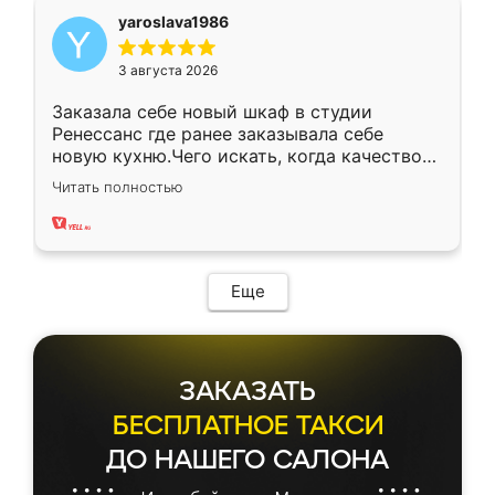
yaroslava1986
3 августа 2026
Заказала себе новый шкаф в студии
Ренессанс где ранее заказывала себе
новую кухню.Чего искать, когда качеством
вполне довольна. Служит кухня уже почти
Читать полностью
два года, нареканий нет.
Еще
ЗАКАЗАТЬ
БЕСПЛАТНОЕ ТАКСИ
ДО НАШЕГО САЛОНА