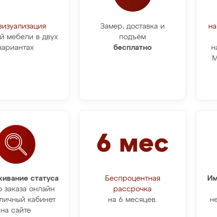
визуализация
Замер, доставка и
на
й мебели в двух
подъём
вариантах
бесплатно
н
М
6 мес
ивание статуса
Беспроцентная
Им
о заказа онлайн
рассрочка
личный кабинет
на 6 месяцев.
н
на сайте