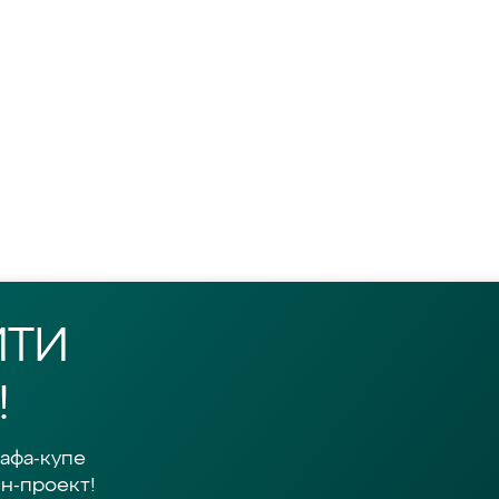
ЙТИ
!
афа-купе
н-проект!