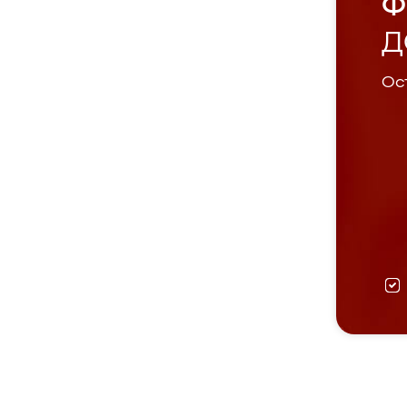
Ф
Д
Ост