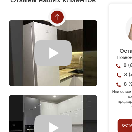
Отзывы наших клиентов
Оста
Позвон
8 (
8 (
8 (
Или оставь
ко
предвар
ОСТ