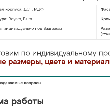
ал корпуса:
ДСП, МДФ
Фаса
ура:
Boyard, Blum
Кром
ы:
индивидуально под Ваш заказ
Разм
(ста
товим по индивидуальному про
е размеры, цвета и материа
задаваемые вопросы
ма работы