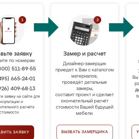
вьте заявку
Замер и расчет
ите по номерам
Дизайнер-замерщик
800) 511-89-55
приедет к Вам с каталогом
материалов,
Вы
495) 665-24-01
проведёт детальные
р
926) 409-68-13
замеры,
д
составит проект и сделает
з
те заявку на сайте для
окончательный расчёт
нсультации и
стоимости Вашей будущей
ительного расчёта
стоимости.
мебели.
ВЫЗВАТЬ ЗАМЕРЩИКА
АВИТЬ ЗАЯВКУ