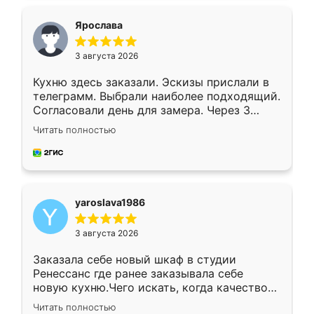
видоизменил, получилось даже лучше, чем
я хотела.
Ярослава
3 августа 2026
Кухню здесь заказали. Эскизы прислали в
телеграмм. Выбрали наиболее подходящий.
Согласовали день для замера. Через 3
недели кухня была уже готова. Остались
Читать полностью
довольны работой. Спасибо Ренессанс
мебель за качественную работу!
yaroslava1986
3 августа 2026
Заказала себе новый шкаф в студии
Ренессанс где ранее заказывала себе
новую кухню.Чего искать, когда качеством
вполне довольна. Служит кухня уже почти
Читать полностью