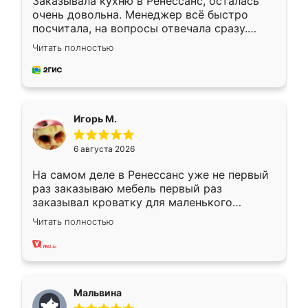
Заказывала кухню в Ренессанс, осталась
очень довольна. Менеджер всё быстро
посчитала, на вопросы отвечала сразу.
Замерщик приехал в субботу, подошёл к
Читать полностью
делу со всей ответственностью. Собрали
за день, ребята работали аккуратно, даже
пыли почти не было. Качество отличное,
ящики ходят плавно, ничего не скрипит.
Всё подошло как влитое.
Игорь М.
6 августа 2026
На самом деле в Ренессанс уже не первый
раз заказываю мебель первый раз
заказывал кроватку для маленького
ребёнка при его рождении ,во второй раз
Читать полностью
заказал шкаф-купе. По качеству очень
хорошее сборка достаточно быстрая,
также адекватные цены. До этого
сравнивал с разными конкурентами в этом
сегменте ,выбор у конкурентов куда
Мальвина
меньше, здесь же он более разнообразный.