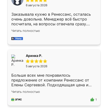
Мне нравится ,если что-то потребуется из
6 августа 2026
мебели буду заказывать только здесь.
Заказывала кухню в Ренессанс, осталась
очень довольна. Менеджер всё быстро
посчитала, на вопросы отвечала сразу.
Замерщик приехал в субботу, подошёл к
Читать полностью
делу со всей ответственностью. Собрали
за день, ребята работали аккуратно, даже
пыли почти не было. Качество отличное,
ящики ходят плавно, ничего не скрипит.
Всё подошло как влитое.
Аринка Р.
5 августа 2026
Больше всех мне понравилось
предложение от компании Ренессанс от
Елены Сергеевой. Подходяшщая цена и
короткие сроки изготовления. Приехавший
Читать полностью
для замера сотрудник Владислав
предложил по моему эскизу самый
1
подходящий вариант шкафа. Немного его