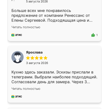
5 августа 2026
Больше всех мне понравилось
предложение от компании Ренессанс от
Елены Сергеевой. Подходяшщая цена и
короткие сроки изготовления. Приехавший
Читать полностью
для замера сотрудник Владислав
предложил по моему эскизу самый
1
подходящий вариант шкафа. Немного его
видоизменил, получилось даже лучше, чем
я хотела.
Ярослава
3 августа 2026
Кухню здесь заказали. Эскизы прислали в
телеграмм. Выбрали наиболее подходящий.
Согласовали день для замера. Через 3
недели кухня была уже готова. Остались
Читать полностью
довольны работой. Спасибо Ренессанс
мебель за качественную работу!