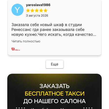
yaroslava1986
3 августа 2026
Заказала себе новый шкаф в студии
Ренессанс где ранее заказывала себе
новую кухню.Чего искать, когда качеством
вполне довольна. Служит кухня уже почти
Читать полностью
два года, нареканий нет.
Еще
ЗАКАЗАТЬ
БЕСПЛАТНОЕ ТАКСИ
ДО НАШЕГО САЛОНА