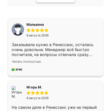
Мальвина
6 августа 2026
Заказывала кухню в Ренессанс, осталась
очень довольна. Менеджер всё быстро
посчитала, на вопросы отвечала сразу.
Замерщик приехал в субботу, подошёл к
Читать полностью
делу со всей ответственностью. Собрали
за день, ребята работали аккуратно, даже
пыли почти не было. Качество отличное,
ящики ходят плавно, ничего не скрипит.
Всё подошло как влитое.
Игорь М.
6 августа 2026
На самом деле в Ренессанс уже не первый