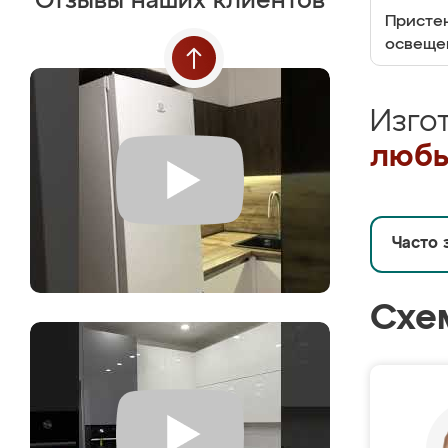
Отзывы наших клиентов
Пристен
освеще
Изго
любы
Часто 
Схе