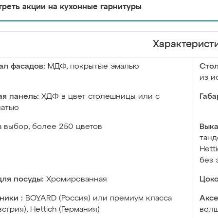
реть акции на кухонные гарнитуры
Характерист
ал фасадов:
МДФ, покрытые эмалью
Сто
из и
я панель:
ХДФ в цвет столешницы или с
Габа
чатью
а выбор, более 250 цветов
Выка
танд
Hett
без 
ля посуды:
Хромированная
Цоко
ники :
BOYARD (Россия) или премиум класса
Аксе
встрия), Hettich (Германия)
волш