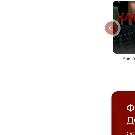
Как 
Ф
Д
Ост