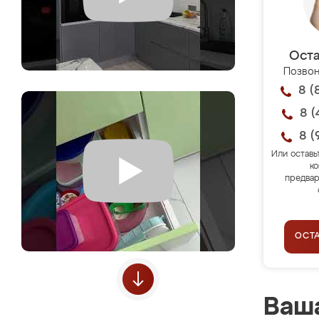
Оста
Позвон
8 (
8 (
8 (
Или оставь
ко
предвар
ОСТ
Ваша