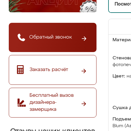
Посмот
Обратный звонок
Матери
Стенова
фотопе
Заказать расчёт
Цвет:
н
Бесплатный вызов
дизайнера-
Сушка д
замерщика
Подъем
Blum (А