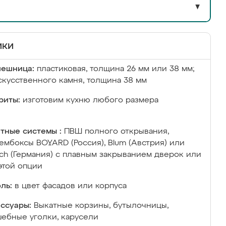
▼
ики
лешница:
пластиковая, толщина 26 мм или 38 мм;
скусственного камня, толщина 38 мм
риты:
изготовим кухню любого размера
тные системы :
ПВШ полного открывания,
ембоксы BOYARD (Россия), Blum (Австрия) или
ich (Германия) с плавным закрыванием дверок или
этой опции
ль:
в цвет фасадов или корпуса
ссуары:
Выкатные корзины, бутылочницы,
ебные уголки, карусели